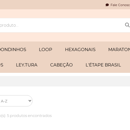
Fale Conosc
DONDINHOS
LOOP
HEXAGONAIS
MARATON
OS
LEY.TURA
CABEÇÃO
L'ÉTAPE BRASIL
(s):
5 produtos encontrados