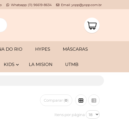
o
Whatsapp: (11) 96619-8634
Email: yopp@yopp.com.br
A DO RIO
HYPES
MÁSCARAS
KIDS
LA MISION
UTMB
Comparar (
0
)
Itens por página