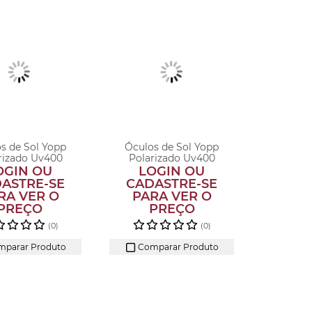
s de Sol Yopp
Óculos de Sol Yopp
rizado Uv400
Polarizado Uv400
eção Patin...
Cabeção Calab...
OGIN OU
LOGIN OU
ASTRE-SE
CADASTRE-SE
RA VER O
PARA VER O
PREÇO
PREÇO
(0)
(0)
parar Produto
Comparar Produto