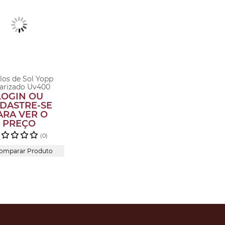
los de Sol Yopp
arizado Uv400
beção Malha...
LOGIN OU
DASTRE-SE
ARA VER O
PREÇO
(0)
omparar Produto