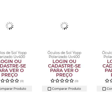
los de Sol Yopp
Óculos de Sol Yopp
Óculo
arizado Uv400
Polarizado Uv400
Pola
beção Celes...
Cabeção Ninja
Cab
LOGIN OU
LOGIN OU
L
DASTRE-SE
CADASTRE-SE
CAD
ARA VER O
PARA VER O
PA
PREÇO
PREÇO
(0)
(0)
omparar Produto
Comparar Produto
Com