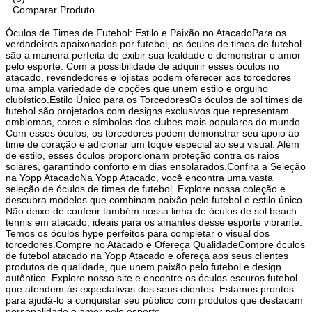
Comparar Produto
Óculos de Times de Futebol: Estilo e Paixão no AtacadoPara os
verdadeiros apaixonados por futebol, os óculos de times de futebol
são a maneira perfeita de exibir sua lealdade e demonstrar o amor
pelo esporte. Com a possibilidade de adquirir esses óculos no
atacado, revendedores e lojistas podem oferecer aos torcedores
uma ampla variedade de opções que unem estilo e orgulho
clubístico.Estilo Único para os TorcedoresOs óculos de sol times de
futebol são projetados com designs exclusivos que representam
emblemas, cores e símbolos dos clubes mais populares do mundo.
Com esses óculos, os torcedores podem demonstrar seu apoio ao
time de coração e adicionar um toque especial ao seu visual. Além
de estilo, esses óculos proporcionam proteção contra os raios
solares, garantindo conforto em dias ensolarados.Confira a Seleção
na Yopp AtacadoNa Yopp Atacado, você encontra uma vasta
seleção de óculos de times de futebol. Explore nossa coleção e
descubra modelos que combinam paixão pelo futebol e estilo único.
Não deixe de conferir também nossa linha de óculos de sol beach
tennis em atacado, ideais para os amantes desse esporte vibrante.
Temos os óculos hype perfeitos para completar o visual dos
torcedores.Compre no Atacado e Ofereça QualidadeCompre óculos
de futebol atacado na Yopp Atacado e ofereça aos seus clientes
produtos de qualidade, que unem paixão pelo futebol e design
autêntico. Explore nosso site e encontre os óculos escuros futebol
que atendem às expectativas dos seus clientes. Estamos prontos
para ajudá-lo a conquistar seu público com produtos que destacam
personalidade e amor pelo esporte.