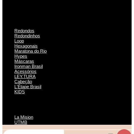
Redondos
Redondinhos
Loop
Hexagonais
Maratona do Rio
Hypes
Máscaras
Ironman Brasil
Acessórios
LEY.TURA
Cabeção
L'Étape Brasil
KIDS
La Mision
UTMB