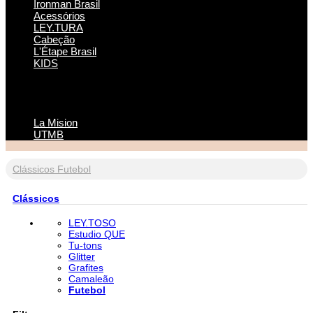
Ironman Brasil
Acessórios
LEY.TURA
Cabeção
L'Étape Brasil
KIDS
La Mision
UTMB
Clássicos
Futebol
Clássicos
LEY.TOSO
Estudio QUE
Tu-tons
Glitter
Grafites
Camaleão
Futebol