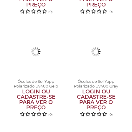
PREÇO
PREÇO
(0)
(0)
Óculos de Sol Yopp
Óculos de Sol Yopp
Polarizado Uv400 Gelo
Polarizado Uv400 Gray
LOGIN OU
na Nave
LOGIN OU
Tu-ton A...
CADASTRE-SE
CADASTRE-SE
PARA VER O
PARA VER O
PREÇO
PREÇO
(0)
(0)