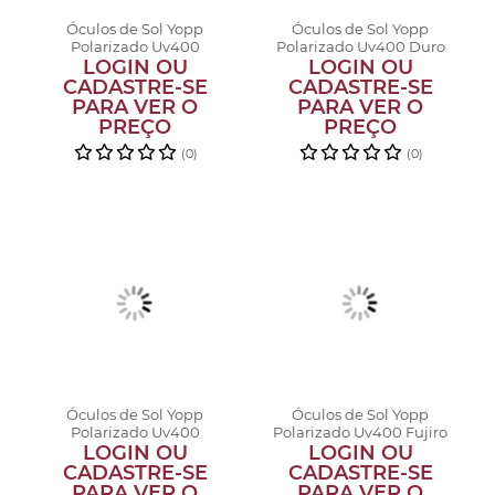
Óculos de Sol Yopp
Óculos de Sol Yopp
Polarizado Uv400
Polarizado Uv400 Duro
LOGIN OU
Cometa
LOGIN OU
na Queda
CADASTRE-SE
CADASTRE-SE
PARA VER O
PARA VER O
PREÇO
PREÇO
(0)
(0)
Óculos de Sol Yopp
Óculos de Sol Yopp
Polarizado Uv400
Polarizado Uv400 Fujiro
LOGIN OU
Falastrona
LOGIN OU
Nakombi
CADASTRE-SE
CADASTRE-SE
PARA VER O
PARA VER O