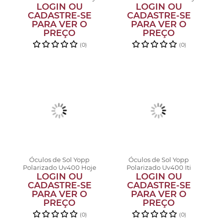
LOGIN OU
Tu-ton V...
LOGIN OU
Tu-ton V...
CADASTRE-SE
CADASTRE-SE
PARA VER O
PARA VER O
PREÇO
PREÇO
(0)
(0)
Óculos de Sol Yopp
Óculos de Sol Yopp
Polarizado Uv400 Hoje
Polarizado Uv400 Iti
LOGIN OU
não, Hoj...
LOGIN OU
Malia
CADASTRE-SE
CADASTRE-SE
PARA VER O
PARA VER O
PREÇO
PREÇO
(0)
(0)