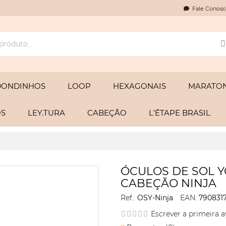
Fale Conosc
DONDINHOS
LOOP
HEXAGONAIS
MARATON
OS
LEY.TURA
CABEÇÃO
L'ÉTAPE BRASIL
ÓCULOS DE SOL 
CABEÇÃO NINJA
Ref.:
OSY-Ninja
EAN:
790831
Escrever a primeira a