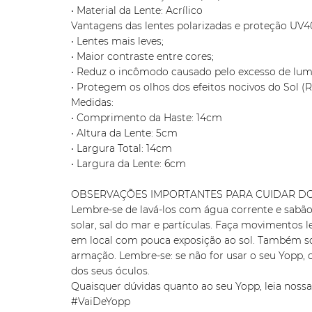
• Material da Lente: Acrílico
Vantagens das lentes polarizadas e proteção UV4
• Lentes mais leves;
• Maior contraste entre cores;
• Reduz o incômodo causado pelo excesso de lum
• Protegem os olhos dos efeitos nocivos do Sol (
Medidas:
• Comprimento da Haste: 14cm
• Altura da Lente: 5cm
• Largura Total: 14cm
• Largura da Lente: 6cm
OBSERVAÇÕES IMPORTANTES PARA CUIDAR DO
Lembre-se de lavá-los com água corrente e sabão 
solar, sal do mar e partículas. Faça movimentos l
em local com pouca exposição ao sol. Também soli
armação. Lembre-se: se não for usar o seu Yopp, 
dos seus óculos.
Quaisquer dúvidas quanto ao seu Yopp, leia noss
#VaiDeYopp