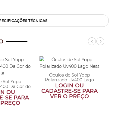
PECIFICAÇÕES TÉCNICAS
O
Previous
Next
Óculos de Sol Yopp
Óculos 
Polarizado Uv400 Lago
Polari
e Sol Yopp
Ness
Cor
LOGIN OU
LOG
v400 Da Cor do
CADASTRE-SE PARA
CADASTR
ar
IN OU
VER O PREÇO
VER 
E-SE PARA
 PREÇO