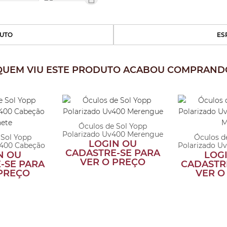
UTO
ES
QUEM VIU ESTE PRODUTO ACABOU COMPRAND
Óculos de Sol Yopp
Polarizado Uv400 Merengue
 Sol Yopp
Óculos d
LOGIN OU
v400 Cabeção
Polarizado U
CADASTRE-SE PARA
n...
M
N OU
LOG
VER O PREÇO
-SE PARA
CADASTR
 PREÇO
VER O