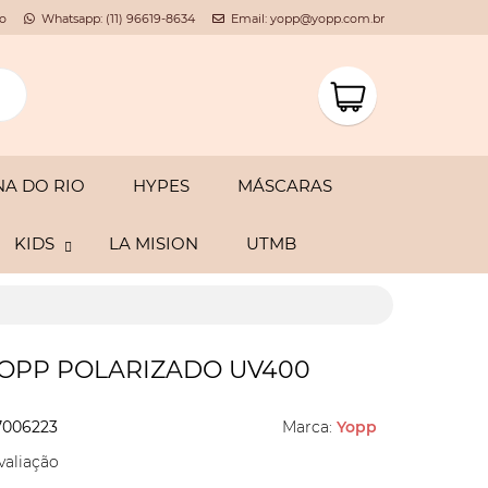
o
Whatsapp: (11) 96619-8634
Email: yopp@yopp.com.br
A DO RIO
HYPES
MÁSCARAS
KIDS
LA MISION
UTMB
YOPP POLARIZADO UV400
7006223
Marca:
Yopp
valiação