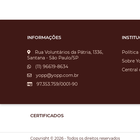
INFORMAÇÕES
INSTIT
Rua Voluntários da Pátria, 1336,
Política
Santana - São Paulo/SP
Sobre Y
(11) 96619-8634
Central
yopp@yopp.com.br
97.353.759/0001-90
CERTIFICADOS
Copyright © 2026 - Todos os direitos reservados