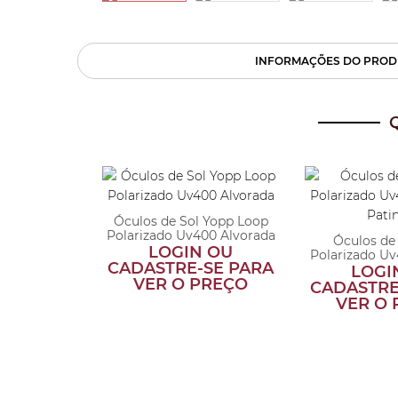
INFORMAÇÕES DO PROD
Óculos de Sol Yopp Loop
Polarizado Uv400 Alvorada
Sol Yopp
Óculos de
LOGIN OU
o Uv400
Polarizado U
CADASTRE-SE PARA
rine
Pati
 OU
LOGI
VER O PREÇO
SE PARA
CADASTRE
PREÇO
VER O