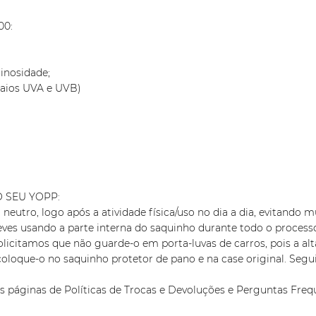
00:
inosidade;
Raios UVA e UVB)
 SEU YOPP:
neutro, logo após a atividade física/uso no dia a dia, evitando
eves usando a parte interna do saquinho durante todo o processo
citamos que não guarde-o em porta-luvas de carros, pois a alta
coloque-o no saquinho protetor de pano e na case original. Segu
as páginas de Políticas de Trocas e Devoluções e Perguntas Freq