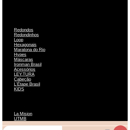
Redondos
Redondinhos
Loop
Hexagonais
Maratona do Rio
Hypes
Máscaras
Ironman Brasil
Acessórios
LEY.TURA
Cabeção
L'Étape Brasil
KIDS
La Mision
UTMB