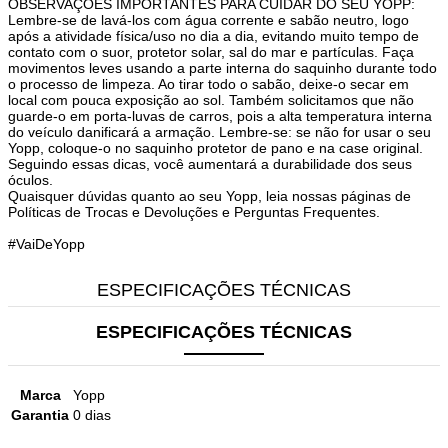
OBSERVAÇÕES IMPORTANTES PARA CUIDAR DO SEU YOPP:
Lembre-se de lavá-los com água corrente e sabão neutro, logo
após a atividade física/uso no dia a dia, evitando muito tempo de
contato com o suor, protetor solar, sal do mar e partículas. Faça
movimentos leves usando a parte interna do saquinho durante todo
o processo de limpeza. Ao tirar todo o sabão, deixe-o secar em
local com pouca exposição ao sol. Também solicitamos que não
guarde-o em porta-luvas de carros, pois a alta temperatura interna
do veículo danificará a armação. Lembre-se: se não for usar o seu
Yopp, coloque-o no saquinho protetor de pano e na case original.
Seguindo essas dicas, você aumentará a durabilidade dos seus
óculos.
Quaisquer dúvidas quanto ao seu Yopp, leia nossas páginas de
Políticas de Trocas e Devoluções e Perguntas Frequentes.
#VaiDeYopp
ESPECIFICAÇÕES TÉCNICAS
ESPECIFICAÇÕES TÉCNICAS
Marca
Yopp
Garantia
0 dias