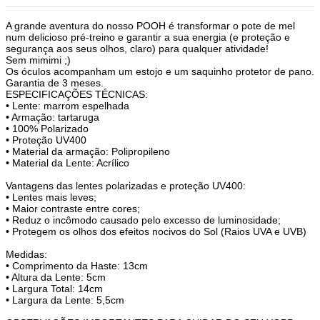
A grande aventura do nosso POOH é transformar o pote de mel
num delicioso pré-treino e garantir a sua energia (e proteção e
segurança aos seus olhos, claro) para qualquer atividade!
Sem mimimi ;)
Os óculos acompanham um estojo e um saquinho protetor de pano.
Garantia de 3 meses.
ESPECIFICAÇÕES TÉCNICAS:
• Lente: marrom espelhada
• Armação: tartaruga
• 100% Polarizado
• Proteção UV400
• Material da armação: Polipropileno
• Material da Lente: Acrílico
Vantagens das lentes polarizadas e proteção UV400:
• Lentes mais leves;
• Maior contraste entre cores;
• Reduz o incômodo causado pelo excesso de luminosidade;
• Protegem os olhos dos efeitos nocivos do Sol (Raios UVA e UVB)
Medidas:
• Comprimento da Haste: 13cm
• Altura da Lente: 5cm
• Largura Total: 14cm
• Largura da Lente: 5,5cm