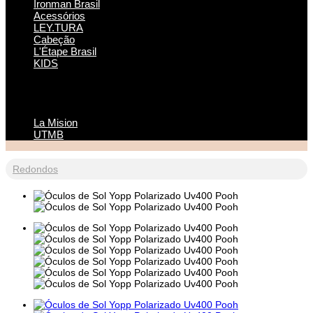
Ironman Brasil
Acessórios
LEY.TURA
Cabeção
L'Étape Brasil
KIDS
La Mision
UTMB
Redondos