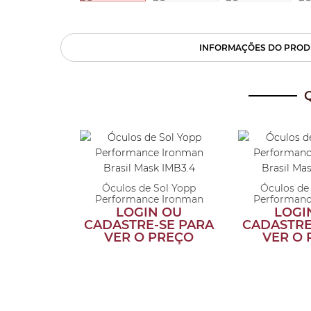
INFORMAÇÕES DO PROD
Sol Yopp
Óculos de Sol Yopp
Óculos de
Uv400 São
Performance Ironman
Performanc
 M...
Brasil Mas...
Brasil 
 OU
LOGIN OU
LOGI
SE PARA
CADASTRE-SE PARA
CADASTRE
PREÇO
VER O PREÇO
VER O