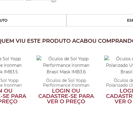
UTO
ES
QUEM VIU ESTE PRODUTO ACABOU COMPRAND
 Sol Yopp
Óculos de Sol Yopp
Óculos d
e Ironman
Performance Ironman
Polarizado 
Mas...
Brasil Mas...
Bra
N OU
LOGIN OU
LOG
-SE PARA
CADASTRE-SE PARA
CADASTR
 PREÇO
VER O PREÇO
VER O