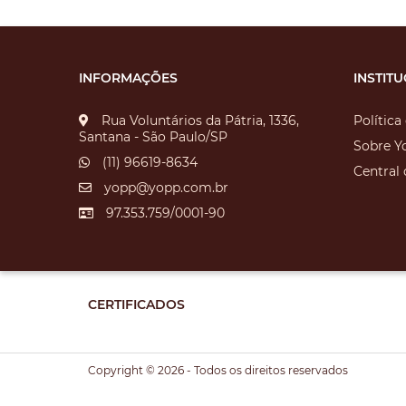
INFORMAÇÕES
INSTIT
Rua Voluntários da Pátria, 1336,
Política
Santana - São Paulo/SP
Sobre Y
(11) 96619-8634
Central
yopp@yopp.com.br
97.353.759/0001-90
CERTIFICADOS
Copyright © 2026 - Todos os direitos reservados