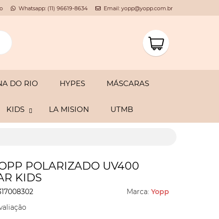
o
Whatsapp: (11) 96619-8634
Email: yopp@yopp.com.br
A DO RIO
HYPES
MÁSCARAS
KIDS
LA MISION
UTMB
YOPP POLARIZADO UV400
R KIDS
317008302
Marca:
Yopp
valiação