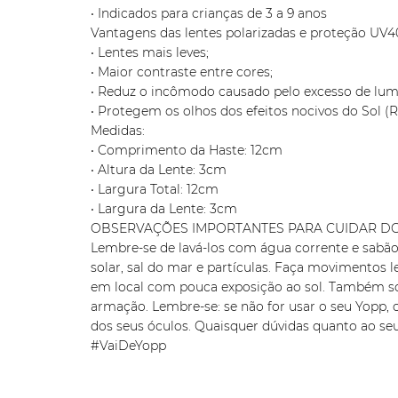
• Indicados para crianças de 3 a 9 anos
Vantagens das lentes polarizadas e proteção UV4
• Lentes mais leves;
• Maior contraste entre cores;
• Reduz o incômodo causado pelo excesso de lum
• Protegem os olhos dos efeitos nocivos do Sol (
Medidas:
• Comprimento da Haste: 12cm
• Altura da Lente: 3cm
• Largura Total: 12cm
• Largura da Lente: 3cm
OBSERVAÇÕES IMPORTANTES PARA CUIDAR DO
Lembre-se de lavá-los com água corrente e sabão 
solar, sal do mar e partículas. Faça movimentos l
em local com pouca exposição ao sol. Também soli
armação. Lembre-se: se não for usar o seu Yopp, 
dos seus óculos. Quaisquer dúvidas quanto ao seu
#VaiDeYopp