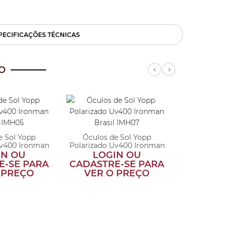
PECIFICAÇÕES TÉCNICAS
O
Previous
Next
Boné Esport
Pane
e Sol Yopp
Óculos de Sol Yopp
LOG
Uv400 Ironman
Polarizado Uv400 Ironman
CADASTR
si...
Brasi...
IN OU
LOGIN OU
VER 
E-SE PARA
CADASTRE-SE PARA
 PREÇO
VER O PREÇO