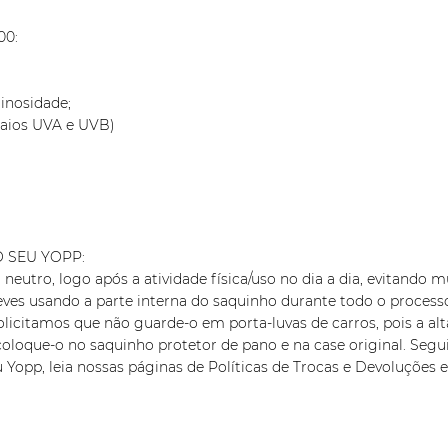
00:
inosidade;
Raios UVA e UVB)
 SEU YOPP:
neutro, logo após a atividade física/uso no dia a dia, evitando
eves usando a parte interna do saquinho durante todo o processo
citamos que não guarde-o em porta-luvas de carros, pois a alta
coloque-o no saquinho protetor de pano e na case original. Segu
 Yopp, leia nossas páginas de Políticas de Trocas e Devoluções