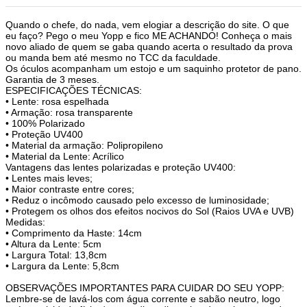
Quando o chefe, do nada, vem elogiar a descrição do site. O que
eu faço? Pego o meu Yopp e fico ME ACHANDO! Conheça o mais
novo aliado de quem se gaba quando acerta o resultado da prova
ou manda bem até mesmo no TCC da faculdade.
Os óculos acompanham um estojo e um saquinho protetor de pano.
Garantia de 3 meses.
ESPECIFICAÇÕES TÉCNICAS:
• Lente: rosa espelhada
• Armação: rosa transparente
• 100% Polarizado
• Proteção UV400
• Material da armação: Polipropileno
• Material da Lente: Acrílico
Vantagens das lentes polarizadas e proteção UV400:
• Lentes mais leves;
• Maior contraste entre cores;
• Reduz o incômodo causado pelo excesso de luminosidade;
• Protegem os olhos dos efeitos nocivos do Sol (Raios UVA e UVB)
Medidas:
• Comprimento da Haste: 14cm
• Altura da Lente: 5cm
• Largura Total: 13,8cm
• Largura da Lente: 5,8cm
OBSERVAÇÕES IMPORTANTES PARA CUIDAR DO SEU YOPP:
Lembre-se de lavá-los com água corrente e sabão neutro, logo