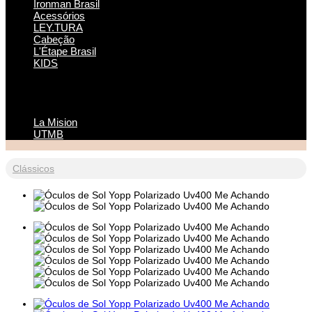
Ironman Brasil
Acessórios
LEY.TURA
Cabeção
L'Étape Brasil
KIDS
La Mision
UTMB
Clássicos