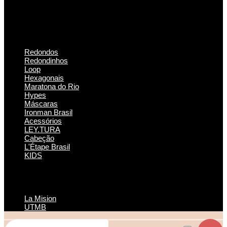
Redondos
Redondinhos
Loop
Hexagonais
Maratona do Rio
Hypes
Máscaras
Ironman Brasil
Acessórios
LEY.TURA
Cabeção
L'Étape Brasil
KIDS
La Mision
UTMB