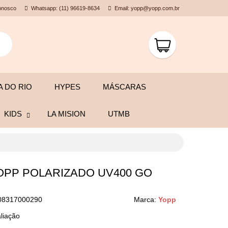
onosco
Whatsapp: (11) 96619-8634
Email: yopp@yopp.com.br
 DO RIO
HYPES
MÁSCARAS
KIDS
LA MISION
UTMB
OPP POLARIZADO UV400 GO
08317000290
Marca:
Yopp
aliação