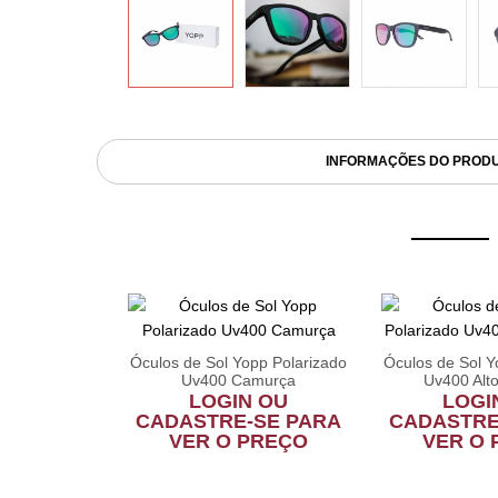
INFORMAÇÕES DO PROD
Óculos de Sol Yopp Polarizado
Óculos de Sol Y
Uv400 Camurça
Uv400 Alt
pp Polarizado
LOGIN OU
LOGI
u-ton R...
CADASTRE-SE PARA
CADASTRE
 OU
VER O PREÇO
VER O
SE PARA
PREÇO