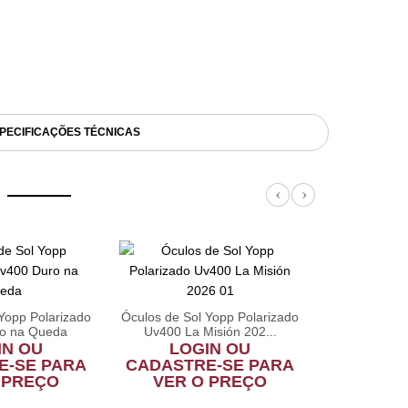
PECIFICAÇÕES TÉCNICAS
Previous
Next
Garrafa Dob
Flask 
Yopp Polarizado
Óculos de Sol Yopp Polarizado
LOG
o na Queda
Uv400 La Misión 202...
CADASTR
IN OU
LOGIN OU
VER 
E-SE PARA
CADASTRE-SE PARA
 PREÇO
VER O PREÇO