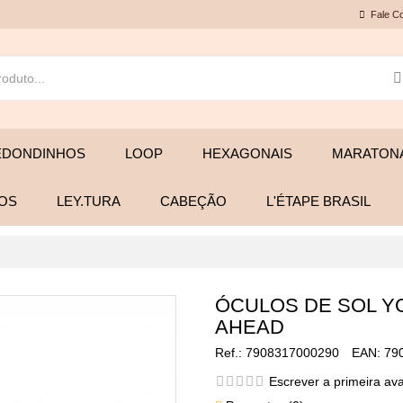
Fale C
EDONDINHOS
LOOP
HEXAGONAIS
MARATONA
OS
LEY.TURA
CABEÇÃO
L'ÉTAPE BRASIL
ÓCULOS DE SOL Y
AHEAD
Ref.:
7908317000290
EAN:
79
Escrever a primeira av