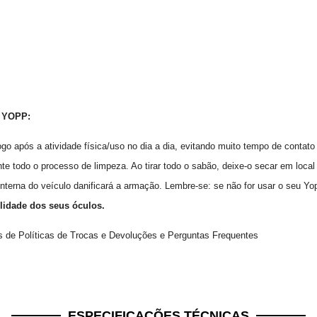
 YOPP:
o após a atividade física/uso no dia a dia, evitando muito tempo de contato c
te todo o processo de limpeza. Ao tirar todo o sabão, deixe-o secar em loc
 interna do veículo danificará a armação. Lembre-se: se não for usar o seu Y
lidade dos seus óculos.
as de
Políticas de Trocas e Devoluções
e
Perguntas Frequentes
ESPECIFICAÇÕES TÉCNICAS