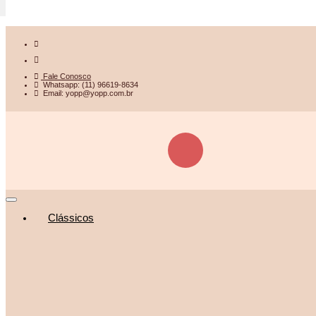
Fale Conosco
Whatsapp: (11) 96619-8634
Email: yopp@yopp.com.br
Clássicos