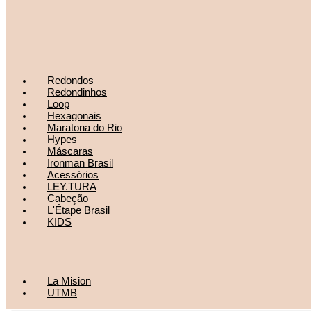
Redondos
Redondinhos
Loop
Hexagonais
Maratona do Rio
Hypes
Máscaras
Ironman Brasil
Acessórios
LEY.TURA
Cabeção
L'Étape Brasil
KIDS
La Mision
UTMB