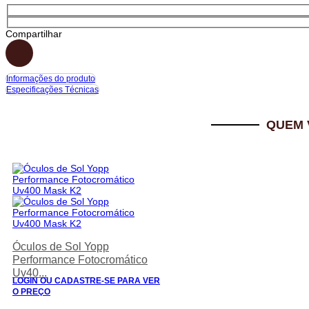
Compartilhar
Informações do produto
Especificações Técnicas
QUEM 
Óculos de Sol Yopp
Performance Fotocromático
Uv40...
LOGIN OU CADASTRE-SE PARA VER
O PREÇO