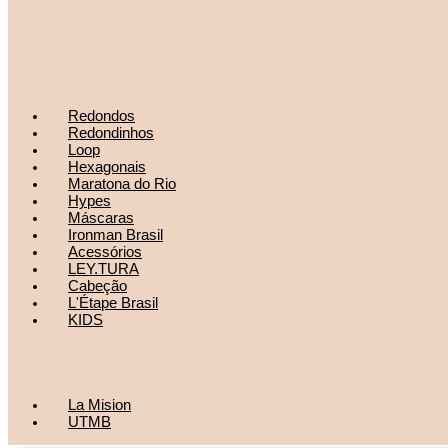
Redondos
Redondinhos
Loop
Hexagonais
Maratona do Rio
Hypes
Máscaras
Ironman Brasil
Acessórios
LEY.TURA
Cabeção
L'Étape Brasil
KIDS
La Mision
UTMB