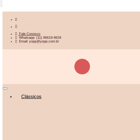
Fale Conosco
Whatsapp: (11) 96619-8634
Email: yopp@yopp.com.br
Clássicos