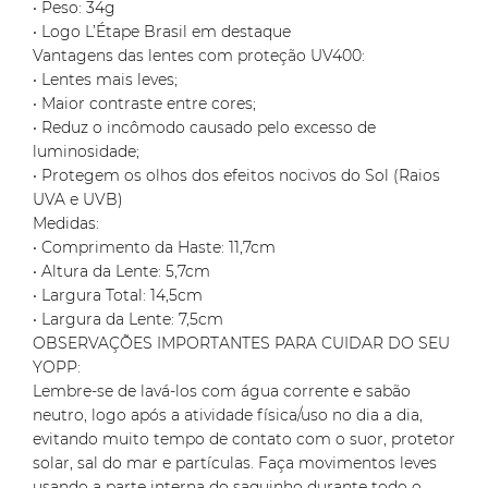
• Peso: 34g
• Logo L’Étape Brasil em destaque
Vantagens das lentes com proteção UV400:
• Lentes mais leves;
• Maior contraste entre cores;
• Reduz o incômodo causado pelo excesso de
luminosidade;
• Protegem os olhos dos efeitos nocivos do Sol (Raios
UVA e UVB)
Medidas:
• Comprimento da Haste: 11,7cm
• Altura da Lente: 5,7cm
• Largura Total: 14,5cm
• Largura da Lente: 7,5cm
OBSERVAÇÕES IMPORTANTES PARA CUIDAR DO SEU
YOPP:
Lembre-se de lavá-los com água corrente e sabão
neutro, logo após a atividade física/uso no dia a dia,
evitando muito tempo de contato com o suor, protetor
solar, sal do mar e partículas. Faça movimentos leves
usando a parte interna do saquinho durante todo o