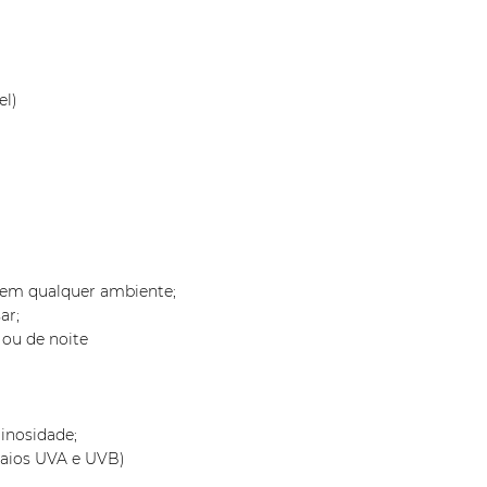
el)
s em qualquer ambiente;
ar;
 ou de noite
inosidade;
Raios UVA e UVB)