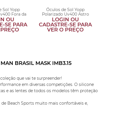
e Sol Yopp
Óculos de Sol Yopp
Óculos 
Uv400 Fora da
Polarizado Uv400 Astro
Polarizado 
rva
Brilho
IN OU
LOGIN OU
LOG
E-SE PARA
CADASTRE-SE PARA
CADASTR
 PREÇO
VER O PREÇO
VER 
AN BRASIL MASK IMB3.15
coleção que vai te surpreender!
rformance em diversas competições. O silicone
icas e as lentes de todos os modelos têm proteção
 de Beach Sports muito mais confortáveis e,