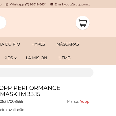
o
Whatsapp: (11) 96619-8634
Email: yopp@yopp.com.br
A DO RIO
HYPES
MÁSCARAS
KIDS
LA MISION
UTMB
YOPP PERFORMANCE
MASK IMB3.15
08317008555
Marca:
Yopp
eira avaliação