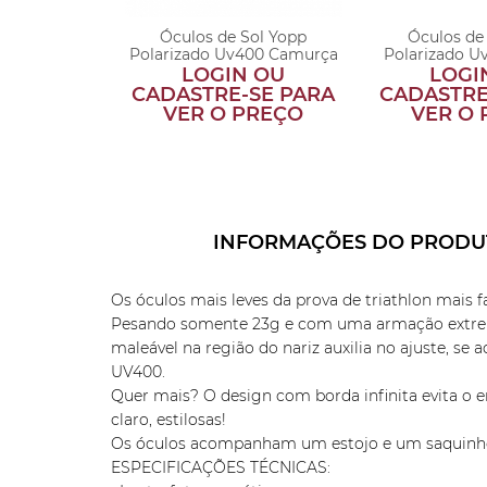
Sol Yopp
Óculos de Sol Yopp
Óculos de
0 Violettera
Polarizado Uv400 Camurça
Polarizado U
 OU
LOGIN OU
LOGI
SE PARA
CADASTRE-SE PARA
CADASTRE
PREÇO
VER O PREÇO
VER O
INFORMAÇÕES DO PRODU
Os óculos mais leves da prova de triathlon mais
Pesando somente 23g e com uma armação extremam
maleável na região do nariz auxilia no ajuste, s
UV400.
Quer mais? O design com borda infinita evita o 
claro, estilosas!
Os óculos acompanham um estojo e um saquinho 
ESPECIFICAÇÕES TÉCNICAS: