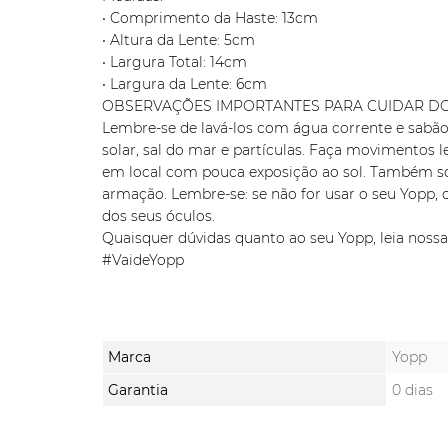
• Comprimento da Haste: 13cm
• Altura da Lente: 5cm
• Largura Total: 14cm
• Largura da Lente: 6cm
OBSERVAÇÕES IMPORTANTES PARA CUIDAR DO
Lembre-se de lavá-los com água corrente e sabão 
solar, sal do mar e partículas. Faça movimentos l
em local com pouca exposição ao sol. Também soli
armação. Lembre-se: se não for usar o seu Yopp, 
dos seus óculos.
Quaisquer dúvidas quanto ao seu Yopp, leia noss
#VaideYopp
Marca
Yopp
Garantia
0 dias