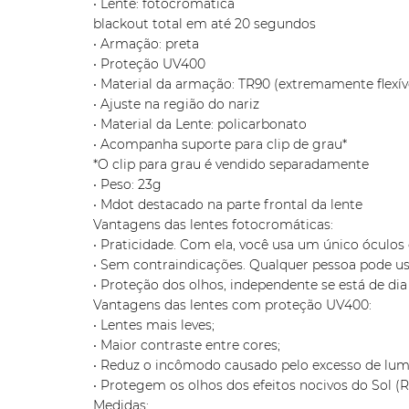
• Lente: fotocromática
blackout total em até 20 segundos
• Armação: preta
• Proteção UV400
• Material da armação: TR90 (extremamente flexív
• Ajuste na região do nariz
• Material da Lente: policarbonato
• Acompanha suporte para clip de grau*
*O clip para grau é vendido separadamente
• Peso: 23g
• Mdot destacado na parte frontal da lente
Vantagens das lentes fotocromáticas:
• Praticidade. Com ela, você usa um único óculo
• Sem contraindicações. Qualquer pessoa pode us
• Proteção dos olhos, independente se está de dia
Vantagens das lentes com proteção UV400:
• Lentes mais leves;
• Maior contraste entre cores;
• Reduz o incômodo causado pelo excesso de lum
• Protegem os olhos dos efeitos nocivos do Sol (
Medidas: