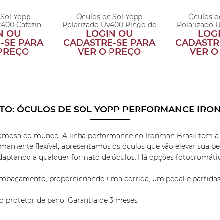
 Sol Yopp
Óculos de Sol Yopp
Óculos d
v400 Cafezin
Polarizado Uv400 Pingo de
Polarizado 
Mel
Cu
N OU
LOGIN OU
LOG
-SE PARA
CADASTRE-SE PARA
CADASTR
 PREÇO
VER O PREÇO
VER O
TO:
ÓCULOS DE SOL YOPP PERFORMANCE IRONM
 famosa do mundo. A linha performance do Ironman Brasil tem a 
ente flexível, apresentamos os óculos que vão elevar sua pe
e adaptando a qualquer formato de óculos. Há opções fotocromát
embaçamento, proporcionando uma corrida, um pedal e partidas
protetor de pano. Garantia de 3 meses.