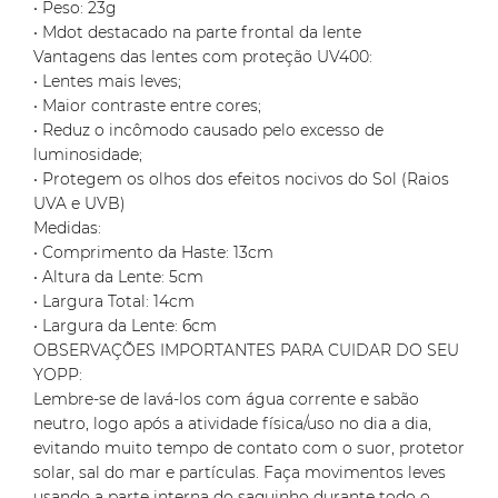
• Peso: 23g
• Mdot destacado na parte frontal da lente
Vantagens das lentes com proteção UV400:
• Lentes mais leves;
• Maior contraste entre cores;
• Reduz o incômodo causado pelo excesso de
luminosidade;
• Protegem os olhos dos efeitos nocivos do Sol (Raios
UVA e UVB)
Medidas:
• Comprimento da Haste: 13cm
• Altura da Lente: 5cm
• Largura Total: 14cm
• Largura da Lente: 6cm
OBSERVAÇÕES IMPORTANTES PARA CUIDAR DO SEU
YOPP:
Lembre-se de lavá-los com água corrente e sabão
neutro, logo após a atividade física/uso no dia a dia,
evitando muito tempo de contato com o suor, protetor
solar, sal do mar e partículas. Faça movimentos leves
usando a parte interna do saquinho durante todo o