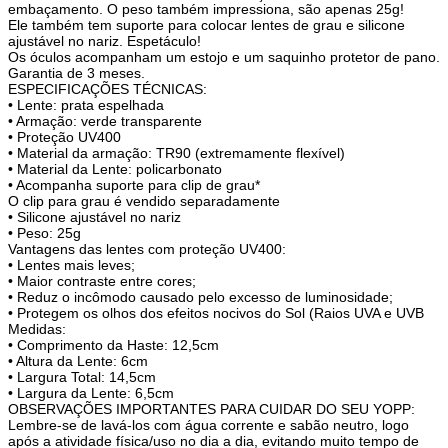
embaçamento. O peso também impressiona, são apenas 25g!
Ele também tem suporte para colocar lentes de grau e silicone
ajustável no nariz. Espetáculo!
Os óculos acompanham um estojo e um saquinho protetor de pano.
Garantia de 3 meses.
ESPECIFICAÇÕES TÉCNICAS:
• Lente: prata espelhada
• Armação: verde transparente
• Proteção UV400
• Material da armação: TR90 (extremamente flexível)
• Material da Lente: policarbonato
• Acompanha suporte para clip de grau*
O clip para grau é vendido separadamente
• Silicone ajustável no nariz
• Peso: 25g
Vantagens das lentes com proteção UV400:
• Lentes mais leves;
• Maior contraste entre cores;
• Reduz o incômodo causado pelo excesso de luminosidade;
• Protegem os olhos dos efeitos nocivos do Sol (Raios UVA e UVB
Medidas:
• Comprimento da Haste: 12,5cm
• Altura da Lente: 6cm
• Largura Total: 14,5cm
• Largura da Lente: 6,5cm
OBSERVAÇÕES IMPORTANTES PARA CUIDAR DO SEU YOPP:
Lembre-se de lavá-los com água corrente e sabão neutro, logo
após a atividade física/uso no dia a dia, evitando muito tempo de