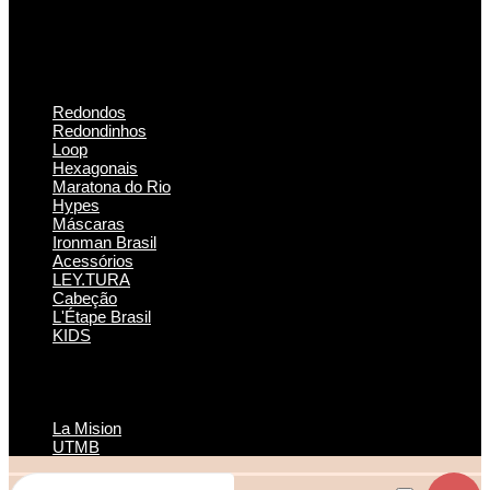
Redondos
Redondinhos
Loop
Hexagonais
Maratona do Rio
Hypes
Máscaras
Ironman Brasil
Acessórios
LEY.TURA
Cabeção
L'Étape Brasil
KIDS
La Mision
UTMB