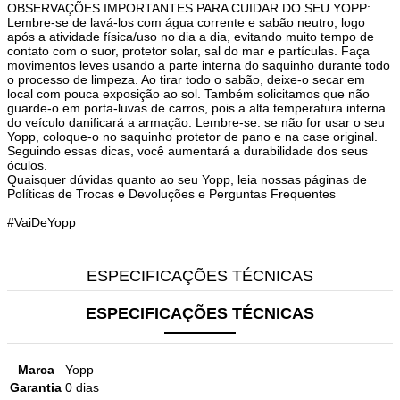
OBSERVAÇÕES IMPORTANTES PARA CUIDAR DO SEU YOPP:
Lembre-se de lavá-los com água corrente e sabão neutro, logo
após a atividade física/uso no dia a dia, evitando muito tempo de
contato com o suor, protetor solar, sal do mar e partículas. Faça
movimentos leves usando a parte interna do saquinho durante todo
o processo de limpeza. Ao tirar todo o sabão, deixe-o secar em
local com pouca exposição ao sol. Também solicitamos que não
guarde-o em porta-luvas de carros, pois a alta temperatura interna
do veículo danificará a armação. Lembre-se: se não for usar o seu
Yopp, coloque-o no saquinho protetor de pano e na case original.
Seguindo essas dicas, você aumentará a durabilidade dos seus
óculos.
Quaisquer dúvidas quanto ao seu Yopp, leia nossas páginas de
Políticas de Trocas e Devoluções e Perguntas Frequentes
#VaiDeYopp
ESPECIFICAÇÕES TÉCNICAS
ESPECIFICAÇÕES TÉCNICAS
Marca
Yopp
Garantia
0 dias