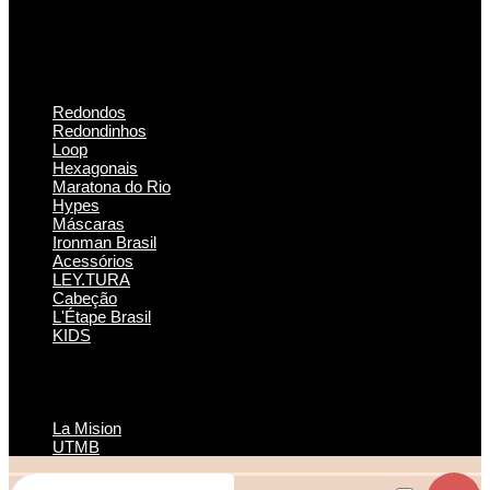
Redondos
Redondinhos
Loop
Hexagonais
Maratona do Rio
Hypes
Máscaras
Ironman Brasil
Acessórios
LEY.TURA
Cabeção
L'Étape Brasil
KIDS
La Mision
UTMB