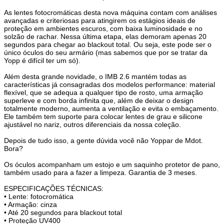
As lentes fotocromáticas desta nova máquina contam com análises
avançadas e criteriosas para atingirem os estágios ideais de
proteção em ambientes escuros, com baixa luminosidade e no
solzão de rachar. Nessa última etapa, elas demoram apenas 20
segundos para chegar ao blackout total. Ou seja, este pode ser o
único óculos do seu armário (mas sabemos que por se tratar da
Yopp é difícil ter um só).
Além desta grande novidade, o IMB 2.6 mantém todas as
características já consagradas dos modelos performance: material
flexível, que se adequa a qualquer tipo de rosto, uma armação
superleve e com borda infinita que, além de deixar o design
totalmente moderno, aumenta a ventilação e evita o embaçamento.
Ele também tem suporte para colocar lentes de grau e silicone
ajustável no nariz, outros diferenciais da nossa coleção.
Depois de tudo isso, a gente dúvida você não Yoppar de Mdot.
Bora?
Os óculos acompanham um estojo e um saquinho protetor de pano,
também usado para a fazer a limpeza. Garantia de 3 meses.
ESPECIFICAÇÕES TÉCNICAS:
• Lente: fotocromática
• Armação: cinza
• Até 20 segundos para blackout total
• Proteção UV400