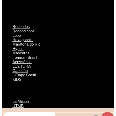
Redondos
Redondinhos
Loop
Hexagonais
Maratona do Rio
Hypes
Máscaras
Ironman Brasil
Acessórios
LEY.TURA
Cabeção
L'Étape Brasil
KIDS
La Mision
UTMB