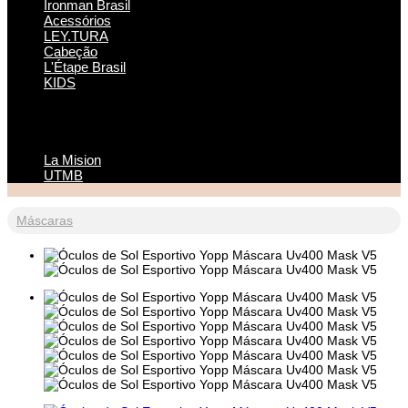
Ironman Brasil
Acessórios
LEY.TURA
Cabeção
L'Étape Brasil
KIDS
La Mision
UTMB
Máscaras