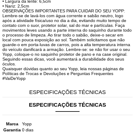
• Largura da lente: 6,5cm
• Nariz: 2,5cm
OBSERVAÇÕES IMPORTANTES PARA CUIDAR DO SEU YOPP:
Lembre-se de lavá-los com água corrente e sabão neutro, logo
após a atividade física/uso no dia a dia, evitando muito tempo de
contato com o suor, protetor solar, sal do mar e partículas. Faça
movimentos leves usando a parte interna do saquinho durante todo
o processo de limpeza. Ao tirar todo o sabão, deixe-o secar em
local com pouca exposição ao sol. Também solicitamos que não
guarde-o em porta-luvas de carros, pois a alta temperatura interna
do veículo danificará a armação. Lembre-se: se não for usar o seu
Yopp, coloque-o no saquinho protetor de pano e na case original.
Seguindo essas dicas, você aumentará a durabilidade dos seus
óculos.
Quaisquer dúvidas quanto ao seu Yopp, leia nossas páginas de
Políticas de Trocas e Devoluções e Perguntas Frequentes
#VaiDeYopp
ESPECIFICAÇÕES TÉCNICAS
ESPECIFICAÇÕES TÉCNICAS
Marca
Yopp
Garantia
0 dias