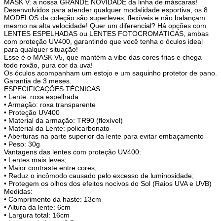
MASK V: a nossa GRANDE NOVIDADE da linha de máscaras!
Desenvolvidos para atender qualquer modalidade esportiva, os 8
MODELOS da coleção são superleves, flexíveis e não balançam
mesmo na alta velocidade! Quer um diferencial? Há opções com
LENTES ESPELHADAS ou LENTES FOTOCROMÁTICAS, ambas
com proteção UV400, garantindo que você tenha o óculos ideal
para qualquer situação!
Esse é o MASK V5, que mantém a vibe das cores frias e chega
todo roxão, pura cor da uva!
Os óculos acompanham um estojo e um saquinho protetor de pano.
Garantia de 3 meses.
ESPECIFICAÇÕES TÉCNICAS:
• Lente: roxa espelhada
• Armação: roxa transparente
• Proteção UV400
• Material da armação: TR90 (flexível)
• Material da Lente: policarbonato
• Aberturas na parte superior da lente para evitar embaçamento
• Peso: 30g
Vantagens das lentes com proteção UV400:
• Lentes mais leves;
• Maior contraste entre cores;
• Reduz o incômodo causado pelo excesso de luminosidade;
• Protegem os olhos dos efeitos nocivos do Sol (Raios UVA e UVB)
Medidas:
• Comprimento da haste: 13cm
• Altura da lente: 6cm
• Largura total: 16cm