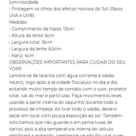
luminosidade;
• Protegem os olhos dos efeitos nocivos do Sol (Raios
UVA e UVB)
Medidas:
• Comprimento da haste: 13cm
• Altura da lente: 6cm
• Largura total: 16cm
• Largura da lente: 6,5cm
• Nariz: 4cm
OBSERVAÇÕES IMPORTANTES PARA CUIDAR DO SEU
YOPP:
Lembre-se de lavá-los com água corrente e sabão
neutro, logo após a atividade física/uso no dia a dia,
evitando muito tempo de contato com o suor, protetor
solar, sal do mar e partículas. Faça movimentos leves
usando a parte interna do saquinho durante todo o
processo de limpeza. Ao tirar todo o sabão, deixe-o
secar em local com pouca exposição ao sol. Também
solicitamos que não guarde-o em porta-luvas de
carros, pois a alta temperatura interna do veículo
danificará a armação. Lembre-se: se não for usar o seu