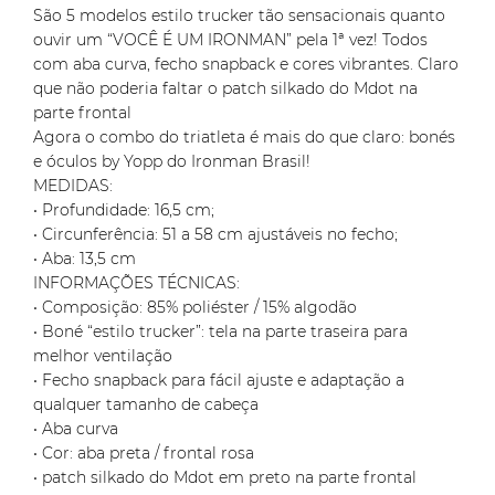
São 5 modelos estilo trucker tão sensacionais quanto
ouvir um “VOCÊ É UM IRONMAN” pela 1ª vez! Todos
com aba curva, fecho snapback e cores vibrantes. Claro
que não poderia faltar o patch silkado do Mdot na
parte frontal
Agora o combo do triatleta é mais do que claro: bonés
e óculos by Yopp do Ironman Brasil!
MEDIDAS:
• Profundidade: 16,5 cm;
• Circunferência: 51 a 58 cm ajustáveis no fecho;
• Aba: 13,5 cm
INFORMAÇÕES TÉCNICAS:
• Composição: 85% poliéster / 15% algodão
• Boné “estilo trucker”: tela na parte traseira para
melhor ventilação
• Fecho snapback para fácil ajuste e adaptação a
qualquer tamanho de cabeça
• Aba curva
• Cor: aba preta / frontal rosa
• patch silkado do Mdot em preto na parte frontal