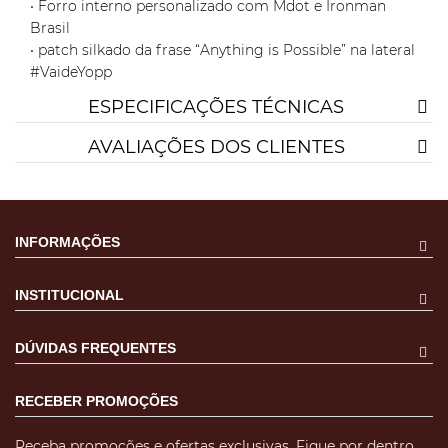
• Forro interno personalizado com Mdot e Ironman
Brasil
• patch silkado da frase “Anything is Possible” na lateral
#VaideYopp
ESPECIFICAÇÕES TÉCNICAS
AVALIAÇÕES DOS CLIENTES
INFORMAÇÕES
INSTITUCIONAL
DÚVIDAS FREQUENTES
RECEBER PROMOÇÕES
Receba promoções e ofertas exclusivas. Fique por dentro